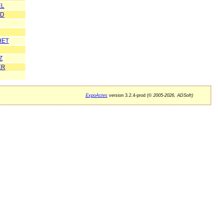
EL
OD
HET
Z
ER
ExpoActes
version 3.2.4-prod (©
2005-2026, ADSoft)