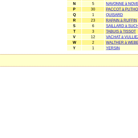
N
5
NAVONNE à NOV
P
30
PACCOT à PUTH
Q
1
QUISARD
R
23
RAPAIN à RUFFIN
S
6
SAILLARD à SUC
T
3
TABUIS à TISSOT
V
12
VACHAT à VULLIE
W
2
WALTHER à WEB
Y
1
YERSIN