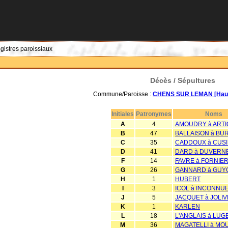
egistres paroissiaux
Décès / Sépultures
Commune/Paroisse :
CHENS SUR LEMAN [Haut
Initiales
Patronymes
Noms
A
4
AMOUDRY à ART
B
47
BALLAISON à BU
C
35
CADDOUX à CUS
D
41
DARD à DUVERN
F
14
FAVRE à FORNIE
G
26
GANNARD à GUY
H
1
HUBERT
I
3
ICOL à INCONNU
J
5
JACQUET à JOLIV
K
1
KARLEN
L
18
L'ANGLAIS à LUG
M
36
MAGATELLI à MO