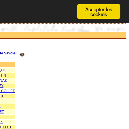
Accepter les
cookies
e Savoie]
IQUE
RTIN
INAZ
EY
R COLLET
OT
E
ET
ES
UTELET