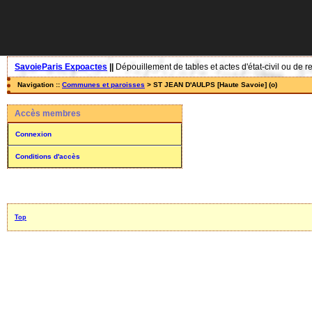
SavoieParis Expoactes
||
Dépouillement de tables et actes d'état-civil ou de r
Navigation ::
Communes et paroisses
> ST JEAN D'AULPS [Haute Savoie] (o)
Accès membres
Connexion
Conditions d'accès
Top