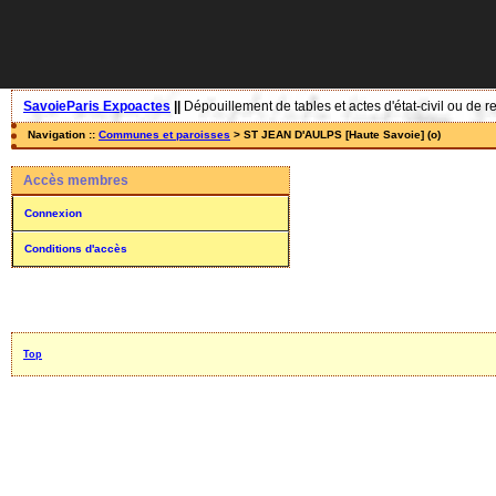
SavoieParis Expoactes
||
Dépouillement de tables et actes d'état-civil ou de r
Navigation ::
Communes et paroisses
> ST JEAN D'AULPS [Haute Savoie] (o)
Accès membres
Connexion
Conditions d'accès
Top