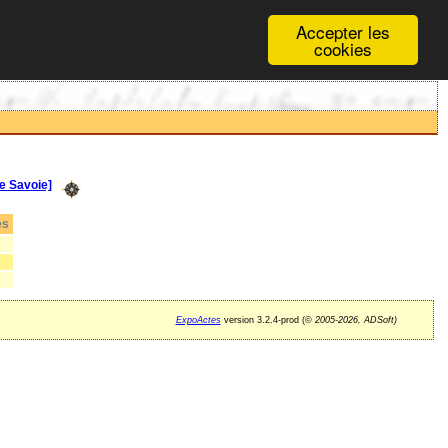
Accepter les
cookies
 Savoie]
es
ExpoActes
version 3.2.4-prod (©
2005-2026, ADSoft)