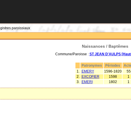
egistres paroissiaux
Naissances / Baptêmes
Commune/Paroisse :
ST JEAN D'AULPS [Haute
Patronymes
Périodes
Act
1.
EMERY
1596-1820
55
2.
EXCOFIER
1598
1
3.
EMERI
1802
1