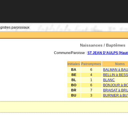
egistres paroissiaux
Naissances / Baptêmes
Commune/Paroisse :
ST JEAN D'AULPS [Haute
Initiales
Patronymes
Noms
BA
6
BALMAN à BA
BE
4
BELLIN à BES
BL
1
BLANC
BO
6
BONJOUR à B
BR
7
BRAISAT à BR
BU
3
BURNIER à BU