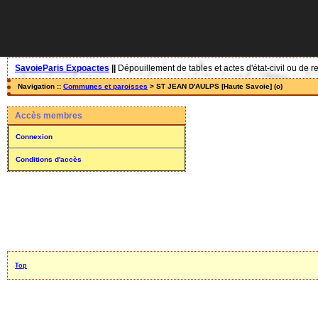
SavoieParis Expoactes
||
Dépouillement de tables et actes d'état-civil ou de r
Navigation ::
Communes et paroisses
> ST JEAN D'AULPS [Haute Savoie] (o)
Accès membres
Connexion
Conditions d'accès
Top