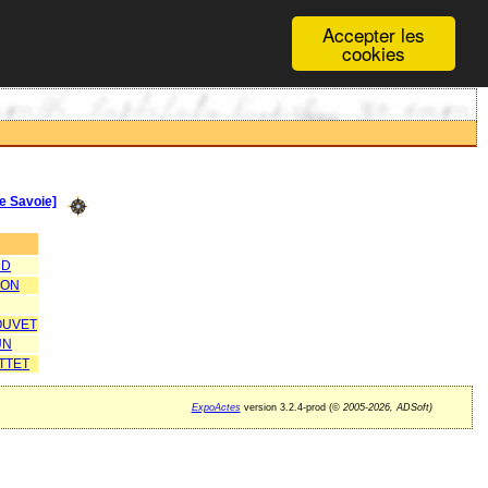
Accepter les
cookies
 Savoie]
UD
SON
OUVET
UN
TTET
ExpoActes
version 3.2.4-prod (©
2005-2026, ADSoft)