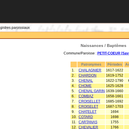
egistres paroissiaux
Naissances / Baptêmes
Commune/Paroisse :
PETIT-COEUR [Savo
Patronymes
Périodes
Ac
1.
CHALAGNIER
1617-1622
2.
CHARDON
1619-1752
3.
CHENAL
1622-1790
4.
CHOME
1625-1628
5.
CHENAL GARIN
1639-1660
6.
COMBAZ
1658-1661
7.
CROISELLET
1685-1692
8.
CROISELET
1687-1703
9.
CHATELET
1694
10.
COTARD
1698
11.
CARTANAS
1755
12.
CHEVALIER
1766