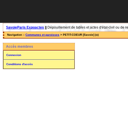
SavoieParis Expoactes
||
Dépouillement de tables et actes d'état-civil ou de r
Navigation ::
Communes et paroisses
> PETIT-COEUR [Savoie] (o)
Accès membres
Connexion
Conditions d'accès