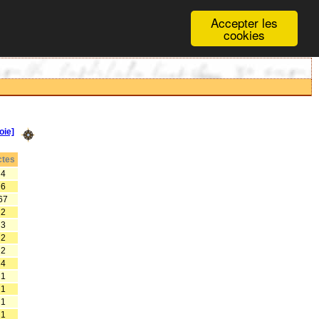
Accepter les
cookies
ie]
tes
4
6
67
2
3
2
2
4
1
1
1
1