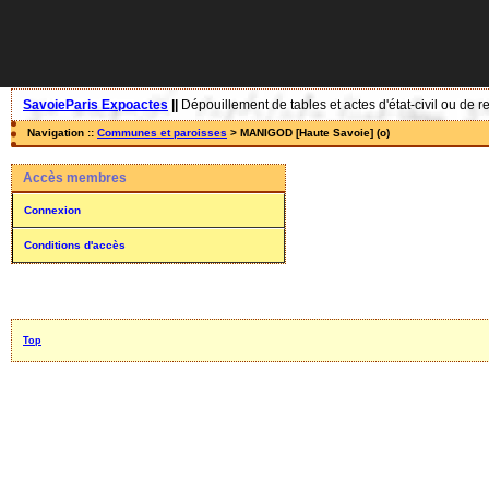
SavoieParis Expoactes
||
Dépouillement de tables et actes d'état-civil ou de r
Navigation ::
Communes et paroisses
> MANIGOD [Haute Savoie] (o)
Accès membres
Connexion
Conditions d'accès
Top