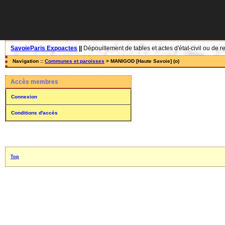
SavoieParis Expoactes
||
Dépouillement de tables et actes d'état-civil ou de r
Navigation ::
Communes et paroisses
> MANIGOD [Haute Savoie] (o)
Accès membres
Connexion
Conditions d'accès
Top