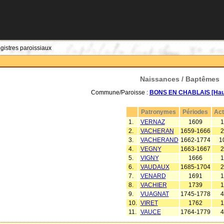
egistres paroissiaux
Naissances / Baptêmes
Commune/Paroisse :
BONS EN CHABLAIS [Haut
Patronymes
Périodes
Ac
1.
VERNAZ
1609
1
2.
VACHERAN
1659-1666
2
3.
VACHERAND
1662-1774
1
4.
VEGNY
1663-1667
2
5.
VIGNY
1666
1
6.
VAUDAUX
1685-1704
2
7.
VENARD
1691
1
8.
VACHIER
1739
1
9.
VUAGNAT
1745-1778
4
10.
VIRET
1762
1
11.
VAUCE
1764-1779
4