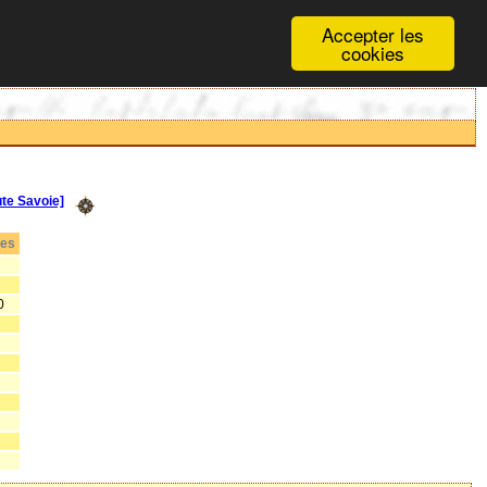
Accepter les
cookies
e Savoie]
tes
0