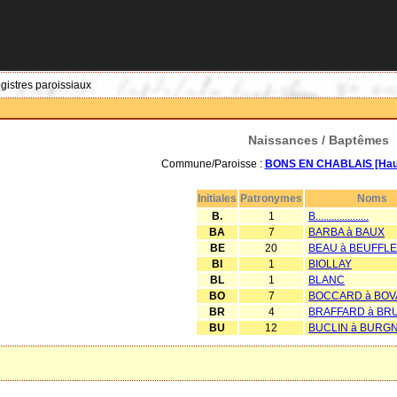
egistres paroissiaux
Naissances / Baptêmes
Commune/Paroisse :
BONS EN CHABLAIS [Haut
Initiales
Patronymes
Noms
B.
1
B....................
BA
7
BARBA à BAUX
BE
20
BEAU à BEUFFLE
BI
1
BIOLLAY
BL
1
BLANC
BO
7
BOCCARD à BOV
BR
4
BRAFFARD à B
BU
12
BUCLIN à BURG