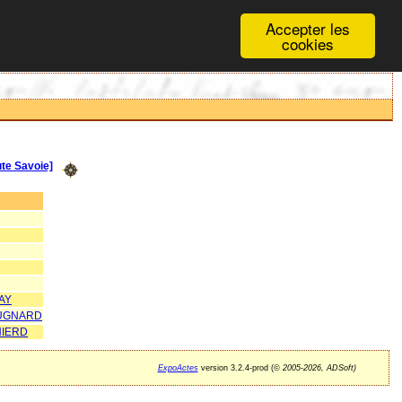
Accepter les
cookies
e Savoie]
AY
RUGNARD
NIERD
ExpoActes
version 3.2.4-prod (©
2005-2026, ADSoft)