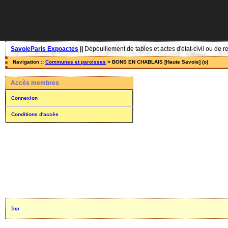
SavoieParis Expoactes
||
Dépouillement de tables et actes d'état-civil ou de r
Navigation ::
Communes et paroisses
> BONS EN CHABLAIS [Haute Savoie] (o)
Accès membres
Connexion
Conditions d'accès
Top