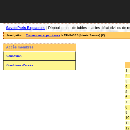
SavoieParis Expoactes
||
Dépouillement de tables et actes d'état-civil ou de r
Navigation ::
Communes et paroisses
> TANINGES [Haute Savoie] (X)
Accès membres
Connexion
Conditions d'accès
1.
2.
3.
4.
5.
6.
7.
8.
9.
10
11.
12