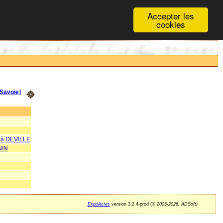
Accepter les
cookies
Savoie]
à DEVILLE
NIN
ExpoActes
version 3.2.4-prod (©
2005-2026, ADSoft)