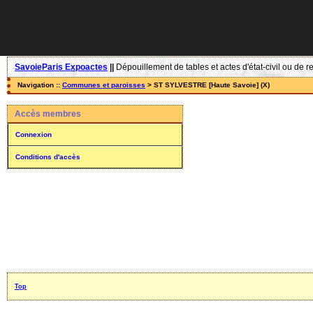
SavoieParis Expoactes
||
Dépouillement de tables et actes d'état-civil ou de r
Navigation ::
Communes et paroisses
> ST SYLVESTRE [Haute Savoie] (X)
Accès membres
Connexion
Conditions d'accès
Top