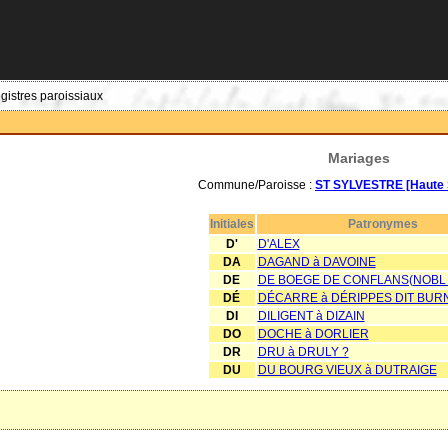
egistres paroissiaux
Mariages
Commune/Paroisse :
ST SYLVESTRE [Haute 
Initiales
Patronymes
D'
D'ALEX
DA
DAGAND à DAVOINE
DE
DE BOEGE DE CONFLANS(NOBL 
DÉ
DÉCARRE à DÉRIPPES DIT BUR
DI
DILIGENT à DIZAIN
DO
DOCHE à DORLIER
DR
DRU à DRULY ?
DU
DU BOURG VIEUX à DUTRAIGE