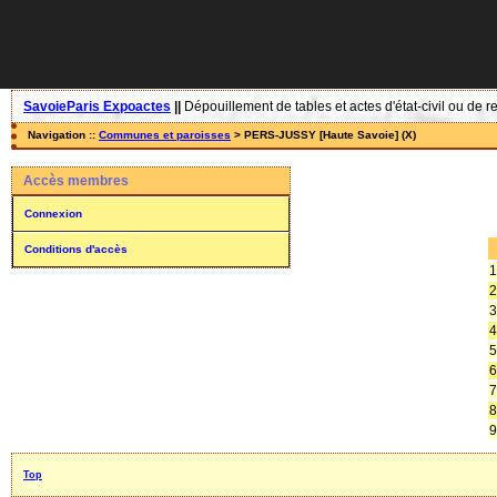
SavoieParis Expoactes
||
Dépouillement de tables et actes d'état-civil ou de r
Navigation ::
Communes et paroisses
> PERS-JUSSY [Haute Savoie] (X)
Accès membres
Connexion
Conditions d'accès
1
2
3
4
5
6
7
8
9
Top