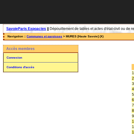
SavoieParis Expoactes
||
Dépouillement de tables et actes d'état-civil ou de r
Navigation ::
Communes et paroisses
> MURES [Haute Savoie] (X)
Accès membres
Connexion
Conditions d'accès
1
2
3
4
5
6
7
8
9
1
1
1