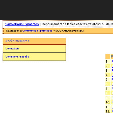
SavoieParis Expoactes
||
Dépouillement de tables et actes d'état-civil ou de r
Navigation ::
Communes et paroisses
> MOGNARD [Savoie] (X)
Accès membres
Connexion
P
Conditions d'accès
1.
2.
3.
4.
5.
6.
7.
8.
9.
10.
11.
12.