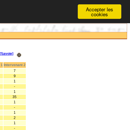
Accepter les
cookies
Savoie]
 1
Intervenant 2
7
9
1
-
1
35
1
-
1
2
1
-