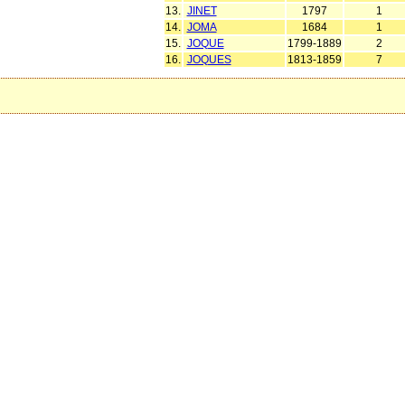
13.
JINET
1797
1
14.
JOMA
1684
1
15.
JOQUE
1799-1889
2
16.
JOQUES
1813-1859
7