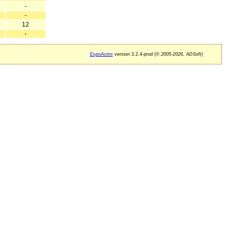
-
-
12
-
ExpoActes
version 3.2.4-prod (©
2005-2026, ADSoft)