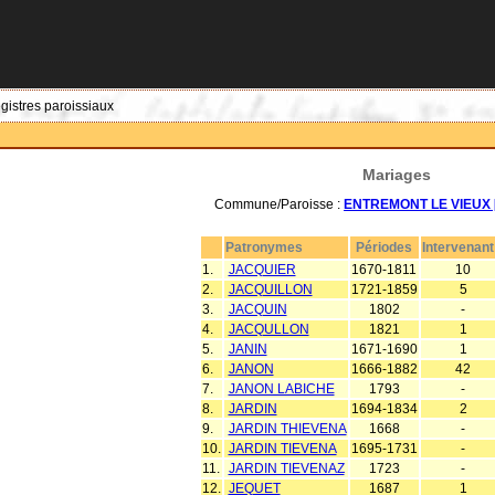
egistres paroissiaux
Mariages
Commune/Paroisse :
ENTREMONT LE VIEUX [
Patronymes
Périodes
Intervenant
1.
JACQUIER
1670-1811
10
2.
JACQUILLON
1721-1859
5
3.
JACQUIN
1802
-
4.
JACQULLON
1821
1
5.
JANIN
1671-1690
1
6.
JANON
1666-1882
42
7.
JANON LABICHE
1793
-
8.
JARDIN
1694-1834
2
9.
JARDIN THIEVENA
1668
-
10.
JARDIN TIEVENA
1695-1731
-
11.
JARDIN TIEVENAZ
1723
-
12.
JEQUET
1687
1