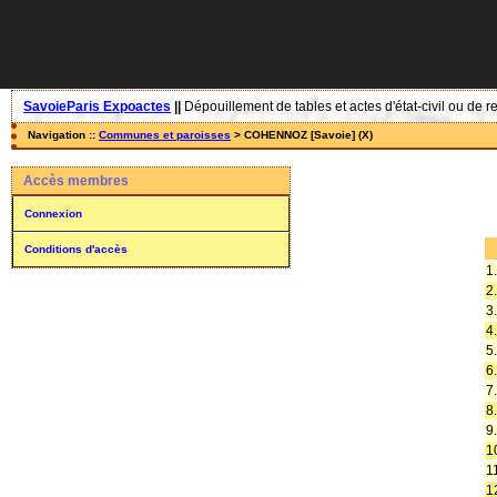
SavoieParis Expoactes
||
Dépouillement de tables et actes d'état-civil ou de r
Navigation ::
Communes et paroisses
> COHENNOZ [Savoie] (X)
Accès membres
Connexion
Conditions d'accès
1.
2.
3.
4.
5.
6.
7.
8.
9.
1
1
1