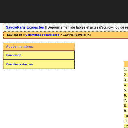
SavoieParis Expoactes
||
Dépouillement de tables et actes d'état-civil ou de r
Navigation ::
Communes et paroisses
> CEVINS [Savoie] (X)
Accès membres
Connexion
Conditions d'accès
1.
2.
3.
4.
5.
6.
7.
8.
9.
10
11
12