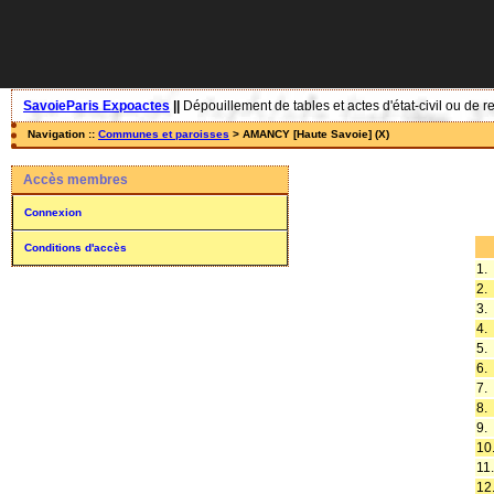
SavoieParis Expoactes
||
Dépouillement de tables et actes d'état-civil ou de r
Navigation ::
Communes et paroisses
> AMANCY [Haute Savoie] (X)
Accès membres
Connexion
Conditions d'accès
1.
2.
3.
4.
5.
6.
7.
8.
9.
10
11.
12