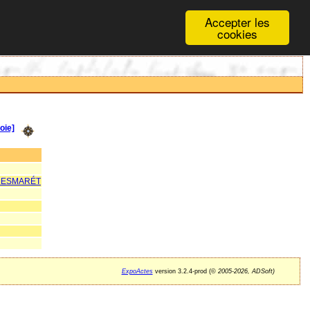
Accepter les
cookies
oie]
 DESMARÉT
ExpoActes
version 3.2.4-prod (©
2005-2026, ADSoft)