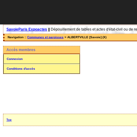
SavoieParis Expoactes
||
Dépouillement de tables et actes d'état-civil ou de r
Navigation ::
Communes et paroisses
> ALBERTVILLE [Savoie] (X)
Accès membres
Connexion
Conditions d'accès
Top