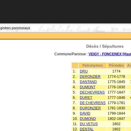
egistres paroissiaux
Décès / Sépultures
Commune/Paroisse :
VEIGY - FONCENEX [Haut
Patronymes
Périodes
Ac
1.
DRU
1774
2.
DERONZIER
1774-1778
3.
DANTAND
1775-1845
4.
DUMONT
1776-1830
5.
DECHEVRENS
1777-1847
6.
DURET
1777-1846
7.
DE CHEVRENS
1779-1781
8.
DURONZIER
1781-1830
9.
DAVID
1799-1844
10.
DUMOND
1802-1847
11.
DU VETUS
1802
12.
DENTAL
1802