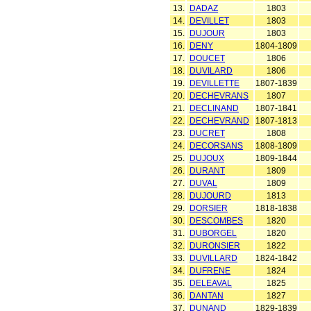
13.
DADAZ
1803
14.
DEVILLET
1803
15.
DUJOUR
1803
16.
DENY
1804-1809
17.
DOUCET
1806
18.
DUVILARD
1806
19.
DEVILLETTE
1807-1839
20.
DECHEVRANS
1807
21.
DECLINAND
1807-1841
22.
DECHEVRAND
1807-1813
23.
DUCRET
1808
24.
DECORSANS
1808-1809
25.
DUJOUX
1809-1844
26.
DURANT
1809
27.
DUVAL
1809
28.
DUJOURD
1813
29.
DORSIER
1818-1838
30.
DESCOMBES
1820
31.
DUBORGEL
1820
32.
DURONSIER
1822
33.
DUVILLARD
1824-1842
34.
DUFRENE
1824
35.
DELEAVAL
1825
36.
DANTAN
1827
37.
DUNAND
1829-1839