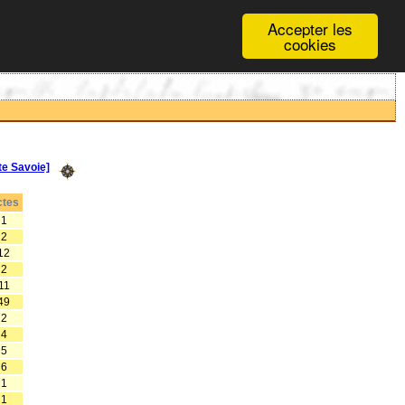
Accepter les
cookies
e Savoie]
tes
1
2
12
2
11
49
2
4
5
6
1
1