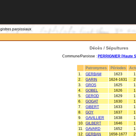
egistres paroissiaux
Décès / Sépultures
Commune/Paroisse :
PERRIGNIER [Haute S
Patronymes
Périodes
Act
1.
GERBAM
1623
1
2.
GARIN
1624-1631
2
3.
GROS
1625
1
4.
GOBEL
1626
1
5.
GEROD
1629
1
6.
GOGAT
1630
1
7.
GIBERT
1633
1
8.
GOY
1637
1
9.
GAVILLIER
1638
1
10.
GILBERT
1646
1
11.
GAVARD
1652
1
12.
GERBAN
1658-1677
2