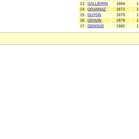
13.
GALLIEPAN
1664
1
14.
GRANNAZ
1672
1
15.
GUYON
1675
1
16.
GRAVIN
1679
1
17.
GENOUD
1682
1