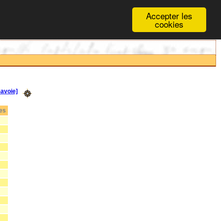
Accepter les
cookies
avoie]
es