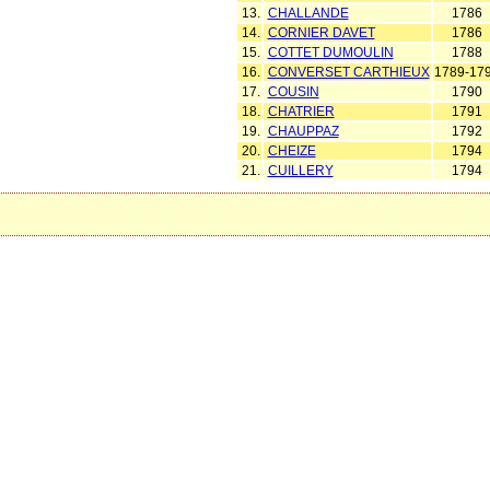
13.
CHALLANDE
1786
14.
CORNIER DAVET
1786
15.
COTTET DUMOULIN
1788
16.
CONVERSET CARTHIEUX
1789-17
17.
COUSIN
1790
18.
CHATRIER
1791
19.
CHAUPPAZ
1792
20.
CHEIZE
1794
21.
CUILLERY
1794