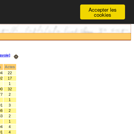
Accepter les
cookies
avoie]
s
Actes
94
22
92
17
1
90
32
77
2
1
91
3
86
2
83
2
1
94
4
91
4