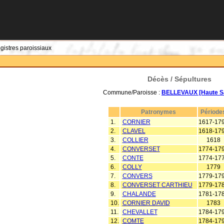
egistres paroissiaux
Décès / Sépultures
Commune/Paroisse :
BELLEVAUX [Haute S
Patronymes
Période
1.
CORNIER
1617-17
2.
CLAVEL
1618-17
3.
COLLIER
1618
4.
CONVERSET
1774-17
5.
CONTE
1774-17
6.
COLLY
1779
7.
CONVERS
1779-17
8.
CONVERSET CARTHIEU
1779-17
9.
CHALANDE
1781-17
10.
CORNIER DAVID
1783
11.
CHEVALLET
1784-17
12.
COMTE
1784-17