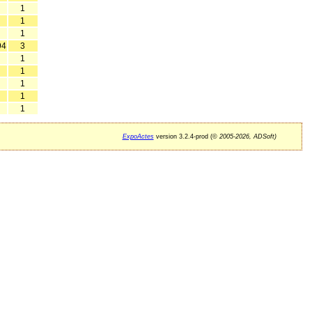
1
1
1
94
3
1
1
1
1
1
ExpoActes
version 3.2.4-prod (©
2005-2026, ADSoft)