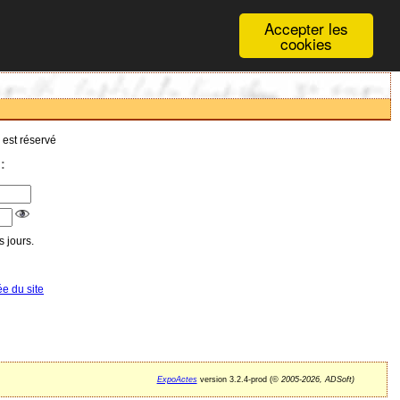
Accepter les
cookies
 est réservé
:
 jours.
ée du site
ExpoActes
version 3.2.4-prod (©
2005-2026, ADSoft)