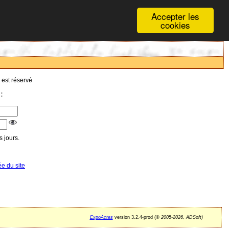
Accepter les
cookies
 est réservé
:
 jours.
ée du site
ExpoActes
version 3.2.4-prod (©
2005-2026, ADSoft)