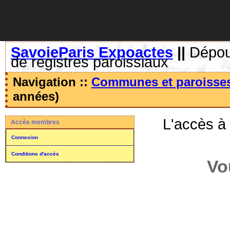
SavoieParis Expoactes
||
Dépoui
de registres paroissiaux
Navigation ::
Communes et paroisse
années)
L'accès à
Accès membres
Connexion
Conditions d'accès
Vo