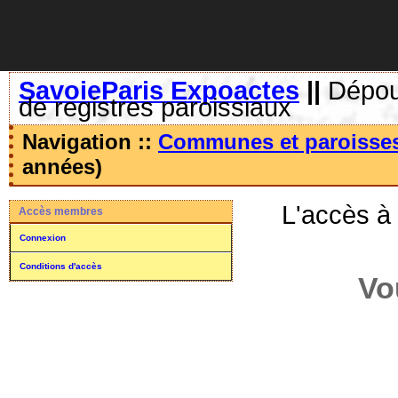
SavoieParis Expoactes
||
Dépoui
de registres paroissiaux
Navigation ::
Communes et paroisse
années)
L'accès à
Accès membres
Connexion
Conditions d'accès
Vo