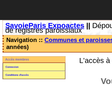
SavoieParis Expoactes
||
Dépoui
de registres paroissiaux
Navigation ::
Communes et paroisse
années)
L'accès à
Accès membres
Connexion
Conditions d'accès
Vo