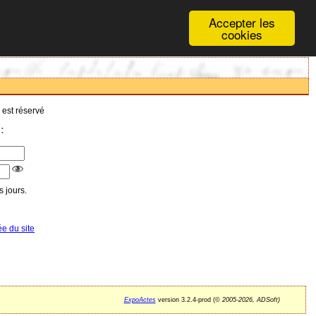
Accepter les
cookies
 est réservé
:
 jours.
ée du site
ExpoActes
version 3.2.4-prod (©
2005-2026, ADSoft)