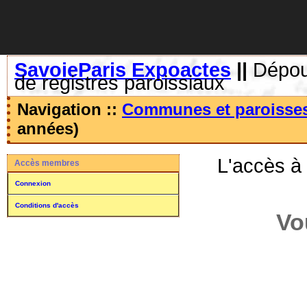
SavoieParis Expoactes
||
Dépoui
de registres paroissiaux
Navigation ::
Communes et paroisse
années)
L'accès à
Accès membres
Connexion
Conditions d'accès
Vo