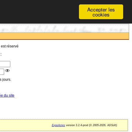
Accepter les
cookies
 est réservé
:
 jours.
ée du site
ExpoActes
version 3.2.4-prod (©
2005-2026, ADSoft)