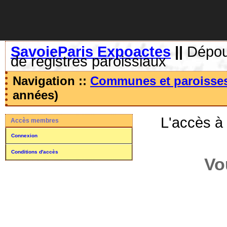
SavoieParis Expoactes
||
Dépoui
de registres paroissiaux
Navigation ::
Communes et paroisse
années)
L'accès à
Accès membres
Connexion
Conditions d'accès
Vo