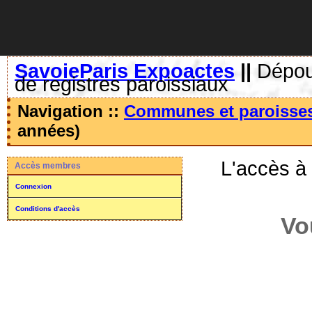
SavoieParis Expoactes
||
Dépoui
de registres paroissiaux
Navigation ::
Communes et paroisse
années)
L'accès à
Accès membres
Connexion
Conditions d'accès
Vo