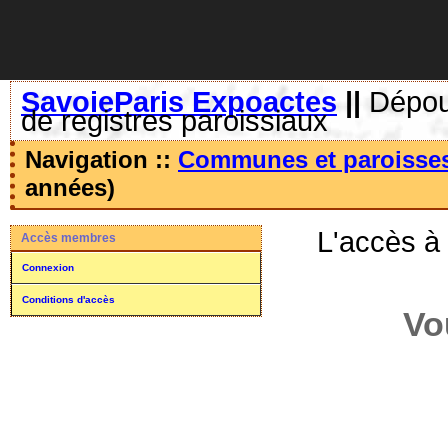
SavoieParis Expoactes
||
Dépoui
de registres paroissiaux
Navigation ::
Communes et paroisse
années)
L'accès à
Accès membres
Connexion
Conditions d'accès
Vo