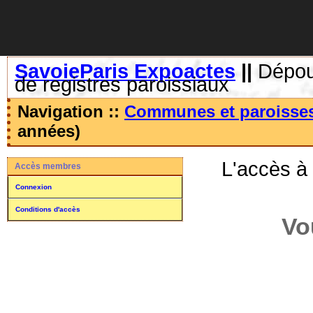
SavoieParis Expoactes
||
Dépoui
de registres paroissiaux
Navigation ::
Communes et paroisse
années)
L'accès à
Accès membres
Connexion
Conditions d'accès
Vo