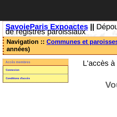
SavoieParis Expoactes
||
Dépoui
de registres paroissiaux
Navigation ::
Communes et paroisse
années)
L'accès à
Accès membres
Connexion
Conditions d'accès
Vo