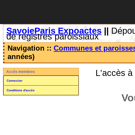
SavoieParis Expoactes
||
Dépoui
de registres paroissiaux
Navigation ::
Communes et paroisse
années)
L'accès à
Accès membres
Connexion
Conditions d'accès
Vo