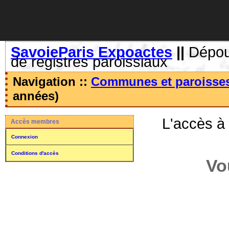
SavoieParis Expoactes
||
Dépoui
de registres paroissiaux
Navigation ::
Communes et paroisse
années)
L'accès à
Accès membres
Connexion
Conditions d'accès
Vo