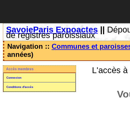
SavoieParis Expoactes
||
Dépoui
de registres paroissiaux
Navigation ::
Communes et paroisse
années)
L'accès à
Accès membres
Connexion
Conditions d'accès
Vo