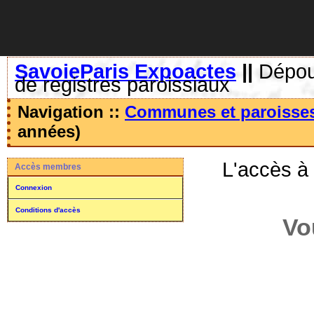
SavoieParis Expoactes
||
Dépoui
de registres paroissiaux
Navigation ::
Communes et paroisse
années)
L'accès à
Accès membres
Connexion
Conditions d'accès
Vo