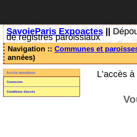
SavoieParis Expoactes
||
Dépoui
de registres paroissiaux
Navigation ::
Communes et paroisse
années)
L'accès à
Accès membres
Connexion
Conditions d'accès
Vo