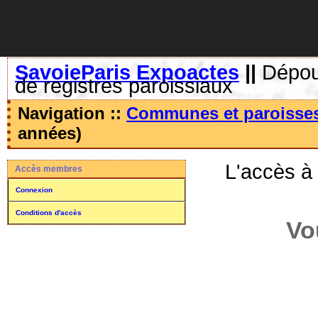
SavoieParis Expoactes
||
Dépoui
de registres paroissiaux
Navigation ::
Communes et paroisse
années)
L'accès à
Accès membres
Connexion
Conditions d'accès
Vo