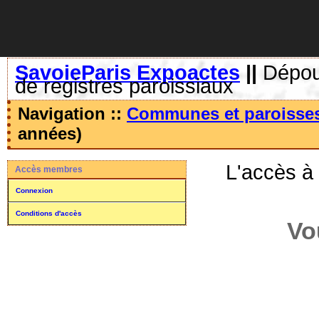
SavoieParis Expoactes
||
Dépoui
de registres paroissiaux
Navigation ::
Communes et paroisse
années)
L'accès à
Accès membres
Connexion
Conditions d'accès
Vo