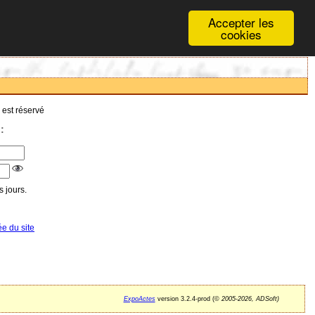
Accepter les
cookies
 est réservé
:
 jours.
ée du site
ExpoActes
version 3.2.4-prod (©
2005-2026, ADSoft)