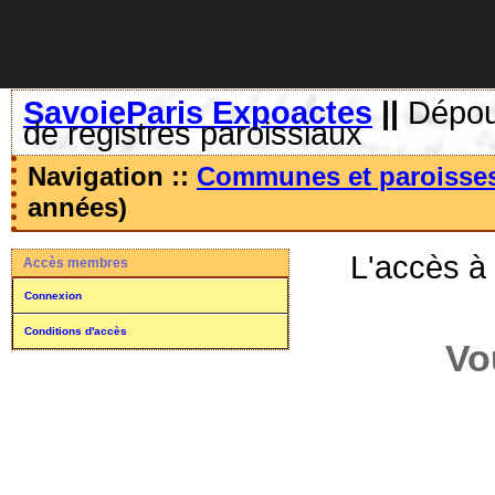
SavoieParis Expoactes
||
Dépoui
de registres paroissiaux
Navigation ::
Communes et paroisse
années)
L'accès à
Accès membres
Connexion
Conditions d'accès
Vo