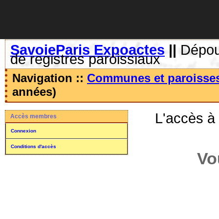
SavoieParis Expoactes
||
Dépoui
de registres paroissiaux
Navigation ::
Communes et paroisse
années)
L'accès à
Accès membres
Connexion
Conditions d'accès
Vo