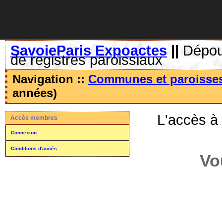
SavoieParis Expoactes
||
Dépoui
de registres paroissiaux
Navigation ::
Communes et paroisse
années)
L'accès à
Accès membres
Connexion
Conditions d'accès
Vo