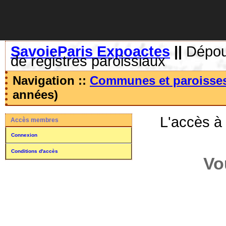
SavoieParis Expoactes
||
Dépoui
de registres paroissiaux
Navigation ::
Communes et paroisse
années)
L'accès à
Accès membres
Connexion
Conditions d'accès
Vo