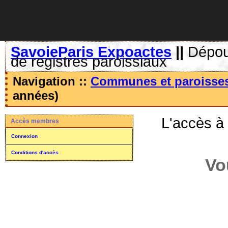
SavoieParis Expoactes
||
Dépoui
de registres paroissiaux
Navigation ::
Communes et paroisse
années)
L'accès à
Accès membres
Connexion
Conditions d'accès
Vo