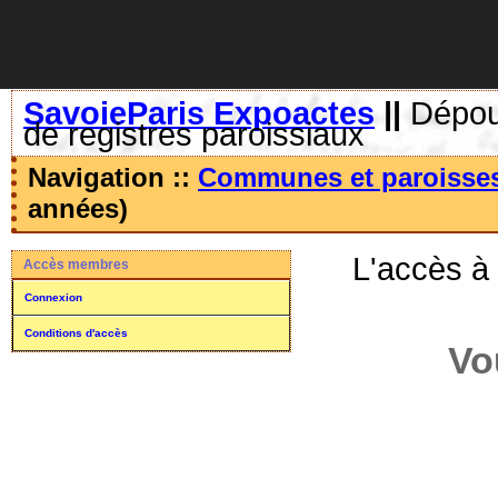
SavoieParis Expoactes
||
Dépoui
de registres paroissiaux
Navigation ::
Communes et paroisse
années)
L'accès à
Accès membres
Connexion
Conditions d'accès
Vo