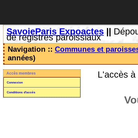
SavoieParis Expoactes
||
Dépoui
de registres paroissiaux
Navigation ::
Communes et paroisse
années)
L'accès à
Accès membres
Connexion
Conditions d'accès
Vo